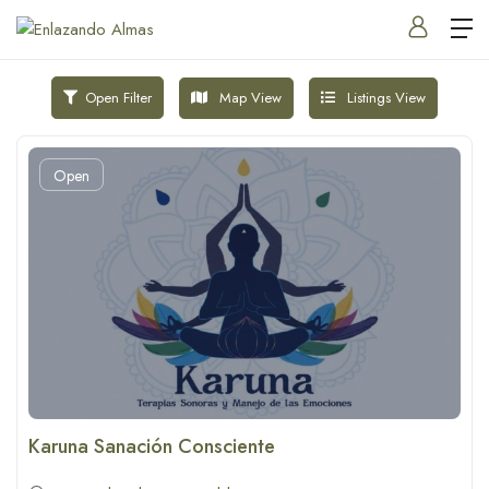
Map View
Listings View
Open Filter
Open
Karuna Sanación Consciente