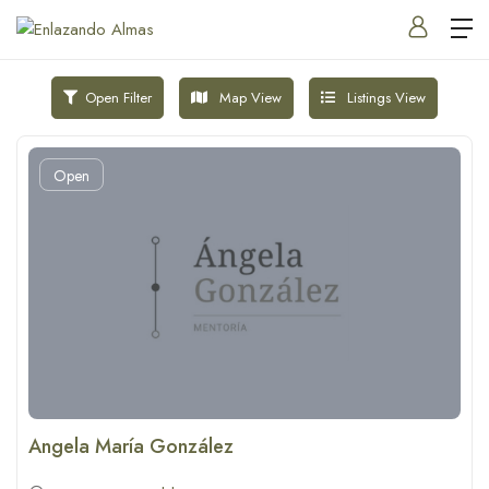
Map View
Listings View
Open Filter
Open
Angela María González