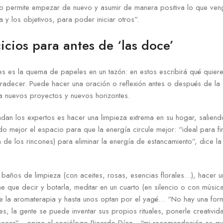
esto permite empezar de nuevo y asumir de manera positiva lo que ve
 y los objetivos, para poder iniciar otros”.
icios para antes de ‘las doce’
s es la quema de papeles en un tazón: en estos escribirá qué quiere
radecer. Puede hacer una oración o reflexión antes o después de la 
 nuevos proyectos y nuevos horizontes.
dan los expertos es hacer una limpieza extrema en su hogar, saliend
do mejor el espacio para que la energía circule mejor: “ideal para f
ta de los rincones) para eliminar la energía de estancamiento”, dice la
: baños de limpieza (con aceites, rosas, esencias florales…), hacer un
e que decir y botarla, meditar en un cuarto (en silencio o con música)
de la aromaterapia y hasta unos optan por el yagé… “No hay una form
es, la gente se puede inventar sus propios rituales, ponerle creativida