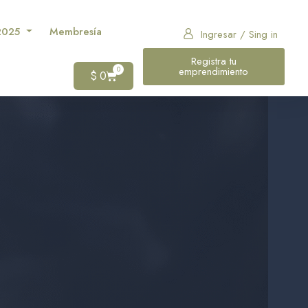
 2025
Membresía
Ingresar / Sing in
Registra tu
0
emprendimiento
$
0