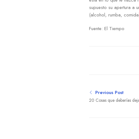
está en lo que le nazca
supuesto su apertura a 
(alcohol, rumba, comida)
Fuente: El Tiempo
Previous Post
20 Cosas que deberías deja