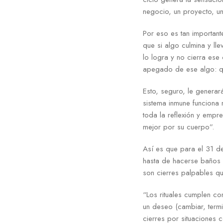
negocio, un proyecto, un
Por eso es tan important
que si algo culmina y ll
lo logra y no cierra es
apegado de ese algo: qu
Esto, seguro, le generar
sistema inmune funciona 
toda la reflexión y empr
mejor por su cuerpo”.
Así es que para el 31 d
hasta de hacerse baños d
son cierres palpables q
“Los rituales cumplen co
un deseo (cambiar, termi
cierres por situaciones 