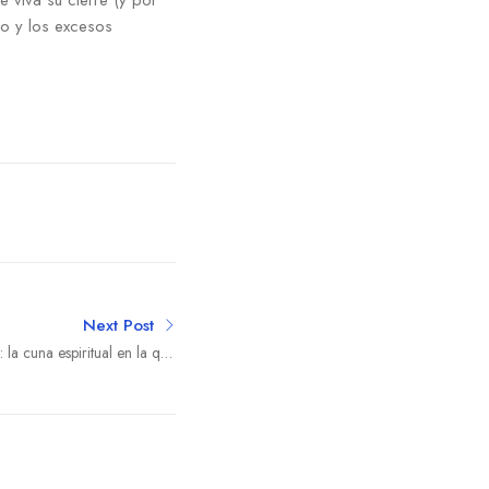
 viva su cierre (y por
io y los excesos
Next Post
o: la cuna espiritual en la que
renace el sol