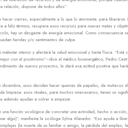
a relación, dispone de todos ellos”.
e hacer cierres, especialmente a lo que lo atormenta: para liberarse.
eva a feliz término, recupera esos recursos para nuevas metas y objeti
e ciclo, hay un desgaste de energía emocional. Como consecuencia se
edan heridas y/o sentimientos de culpa.
á malestar interior y afectará la salud emocional y hasta física: “Est
mejor con el positivismo”–dice el médico bioenergético, Pedro Castr
endimiento de nuevos proyectos, le dará esa actitud positiva que hará
e diciembre, unos deciden hacer quemas de papeles, de muñecos de 
e limpieza: esos rituales, para muchos innecesarios, tienen un signif
ue además ayudan a volver a empezar.
n una función sicológica de concretar una actividad, hecho o acción,
nar algo)”, manifiesta la sicóloga Sylvia Afanador. “Eso ayuda a lib
complejas (la muerte de un familiar o amigo, la pérdida del empleo, l