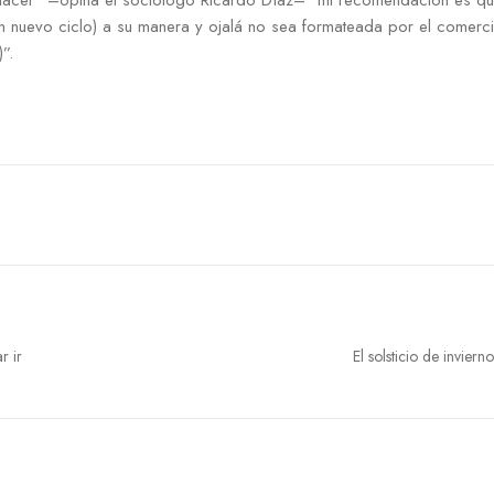
 hacer” –opina el sociólogo Ricardo Díaz– “mi recomendación es que
un nuevo ciclo) a su manera y ojalá no sea formateada por el comerc
”.
r ir
El solsticio de inviern