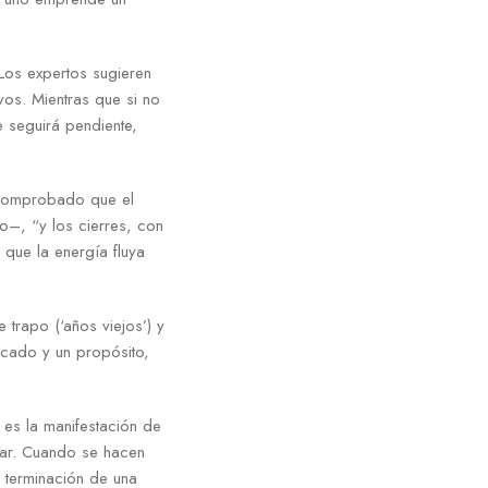
 Los expertos sugieren
vos. Mientras que si no
 seguirá pendiente,
á comprobado que el
o–, “y los cierres, con
 que la energía fluya
trapo (‘años viejos’) y
icado y un propósito,
 es la manifestación de
erar. Cuando se hacen
a terminación de una