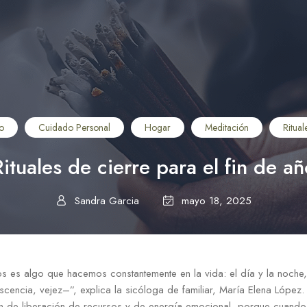
o
Cuidado Personal
Hogar
Meditación
Ritual
Rituales de cierre para el fin de añ
Sandra Garcia
mayo 18, 2025
s es algo que hacemos constantemente en la vida: el día y la noche,
scencia, vejez–”, explica la sicóloga de familiar, María Elena López
ón de liberación de recursos y de energía emocional, porque cuand