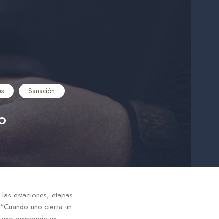
es
Sanación
o
 las estaciones, etapas
. “Cuando uno cierra un
o uno emprende un